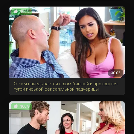
100%
30:02
Отчим наведывается в дом бывшей и проходится
тугой писькой сексапильной падчерицы.
100%