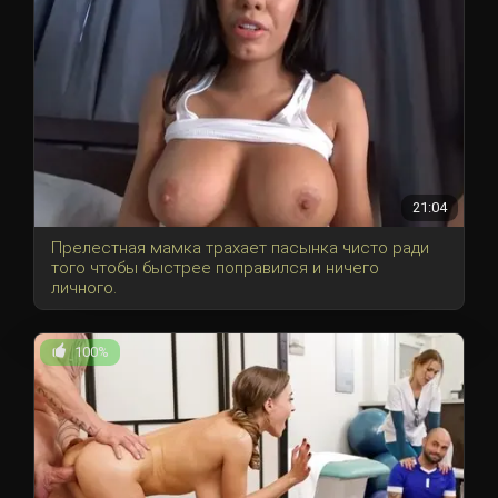
21:04
Прелестная мамка трахает пасынка чисто ради
того чтобы быстрее поправился и ничего
личного.
100%