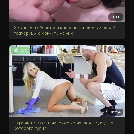
10:08
Хотел по любоваться классными сисями своей
падчерицы с кончить на них.
50%
32:24
Парень трахает шикарную жену своего друга у
которого тусили.