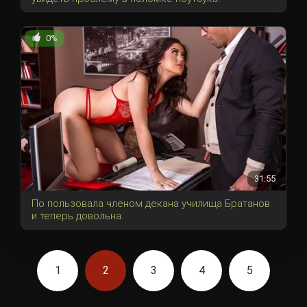
0%
31:55
По пользовала членом декана училища Братанов
и теперь довольна.
1
2
3
4
5