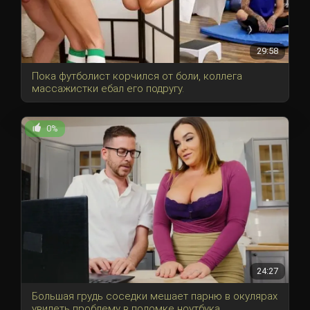
29:58
Пока футболист корчился от боли, коллега
массажистки ебал его подругу.
0%
24:27
Большая грудь соседки мешает парню в окулярах
увидеть проблему в поломке ноутбука.