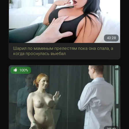
43:28
Шарил по маминым прелестям пока она спала, а
когда проснулась выебал.
100%