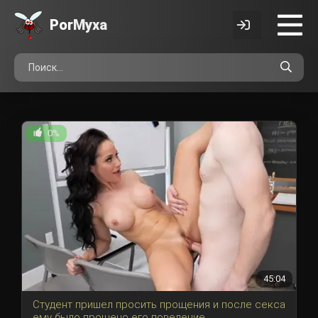
Por
Myxa
0%
45:04
Студент пришел просить прощения и после секса
ему было прощено его поведение.