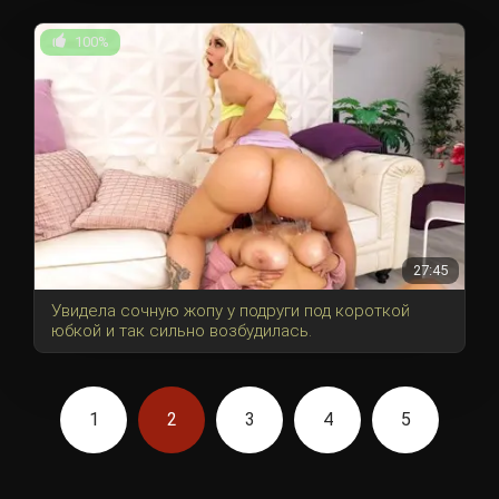
100%
27:45
Увидела сочную жопу у подруги под короткой
юбкой и так сильно возбудилась.
1
2
3
4
5