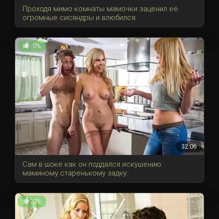
Проходя мимо комнаты мамочки заценил её
огромные сисяндры и влюбился.
0%
32:06
Сам в шоке как он поддался искушению
маминому старенькому задку.
0%