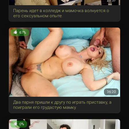
27:57
Парень идет в колледж и мамочка волнуется о
его сексуальном опыте.
67%
36:20
Два парня пришли к другу по играть приставку, а
поиграли его грудастую мамку.
0%