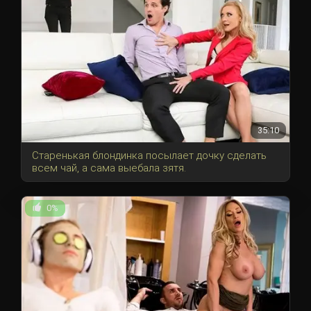
35:10
Старенькая блондинка посылает дочку сделать
всем чай, а сама выебала зятя.
0%