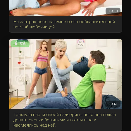
19:38
На завтрак секс на кухне с его соблазнительной
зрелой любовницей.
50%
39:41
Трахнула парня своей падчерицы пока она пошла
делать сиськи большими и потом еще и
насмеялись над ней.