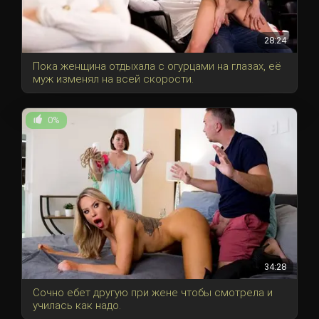
28:24
Пока женщина отдыхала с огурцами на глазах, её
муж изменял на всей скорости.
0%
34:28
Сочно ебет другую при жене чтобы смотрела и
училась как надо.