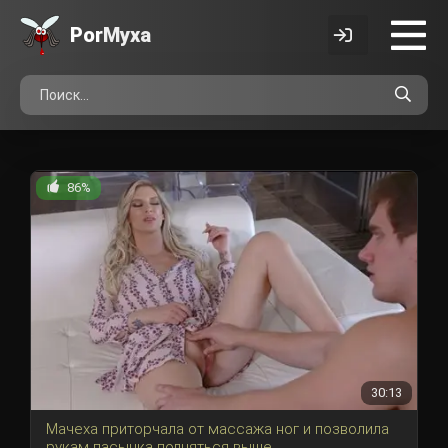
Por
Myxa
86%
30:13
Мачеха приторчала от массажа ног и позволила
рукам пасынка подняться выше.