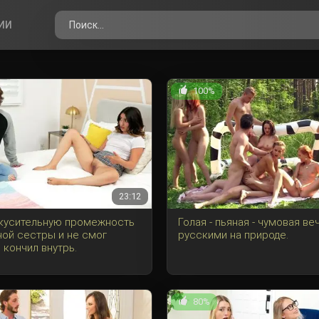
ИИ
100%
23:12
кусительную промежность
Голая - пьяная - чумовая ве
ной сестры и не смог
русскими на природе.
 кончил внутрь.
80%