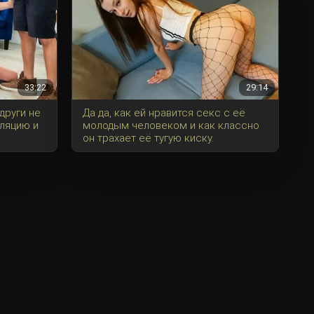
33:22
29:14
други не
Да да, как ей нравится секс с её
ляцию и
молодым человеком и как классно
он трахает её тугую киску.