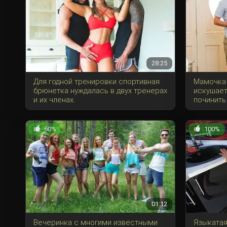
28:25
Для годной тренировки спортивная
Мамочка 
брюнетка нуждалась в двух тренерах
искушает
и их членах.
починить 
60%
100%
01:12
Вечеринка с многими известными
Языкатая