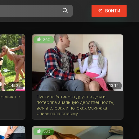
ВОЙТИ
86%
45:27
13:14
черинка с
Пустила батиного друга в дом и
потеряла анальную девственность,
вся в слезах и потеках макияжа
слизывала сперму.
50%