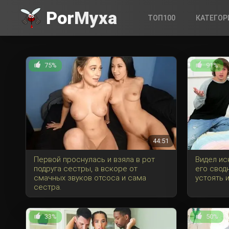
Por
Myxa
ТОП100
КАТЕГОР
75%
91%
44:51
Первой проснулась и взяла в рот
Видел ис
подруга сестры, а вскоре от
его свод
смачных звуков отсоса и сама
устоять и
сестра.
33%
50%