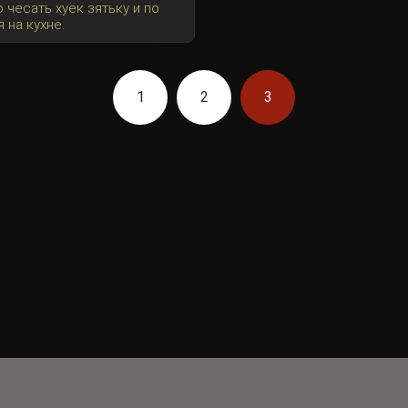
 чесать хуёк зятьку и по
 на кухне.
1
2
3