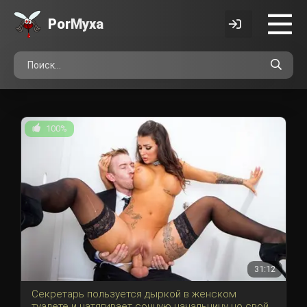
Por
Myxa
100%
31:12
Секретарь пользуется дыркой в женском
туалете и натягивает сочную начальницу но свой