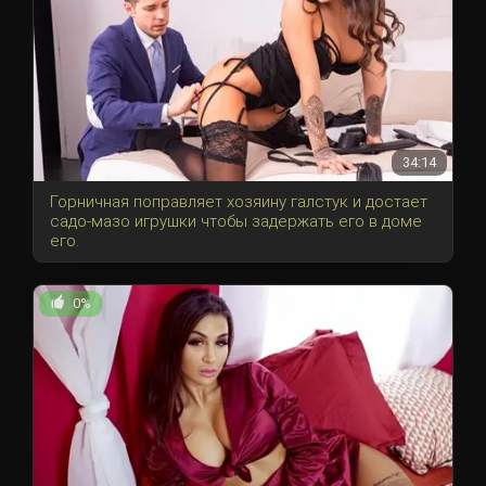
34:14
Горничная поправляет хозяину галстук и достает
садо-мазо игрушки чтобы задержать его в доме
его.
0%