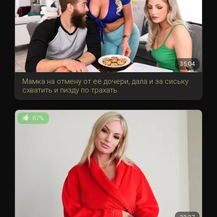
35:04
Мамка на отмену от её дочери, дала и за сиську
схватить и пизду по трахать.
67%