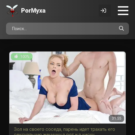
Por
Myxa
100%
31:55
Зол на своего соседа, парень идет трахать его
сексуальную женушку в рот и в киску.