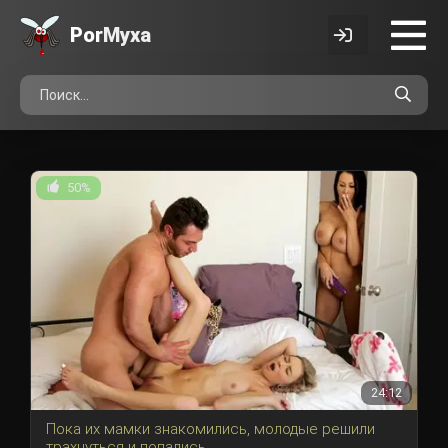
Por
Myxa
50%
24:12
Пока их мамки знакомились, молодые решили
трахнуться и попались.