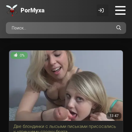
Por
Myxa
0%
13:47
Две блондинки с лысыми письками присосались
к утреннему стояку брата.