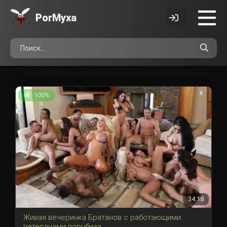
Por
Myxa
100%
34:18
Живая вечеринка Братанов с работающими
ветеранами порнбиза.